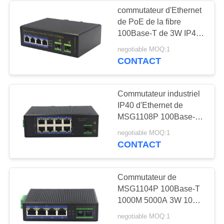
commutateur d'Ethernet
de PoE de la fibre
7
100Base-T de 3W IP40
Commutateur
MSG1204P 1000M
negotiable MOQ:1
CONTACT
programmable
d'Ethernet
Commutateur industriel
IP40 d'Ethernet de
MSG1108P 100Base-T
RJ45 1000M PoE
11
negotiable MOQ:1
CONTACT
Supplément de
câble Ethernet
Commutateur de
MSG1104P 100Base-T
1000M 5000A 3W 10
Gigabit Ethernet
negotiable MOQ:1