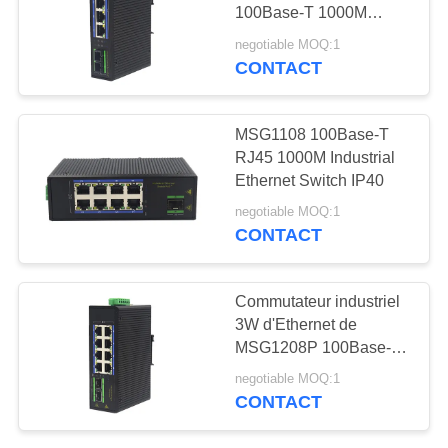
PRIVACY
100Base-T 1000M
POLICY
5000A 3W
negotiable MOQ:1
CONTACT
16
Module de
MSG1108 100Base-T
commutateur
RJ45 1000M Industrial
Ethernet Switch IP40
d'Ethernet
negotiable MOQ:1
CONTACT
11
Commutateur industriel
3W d'Ethernet de
Module de VDSL
MSG1208P 100Base-T
RJ45 1000M PoE
negotiable MOQ:1
CONTACT