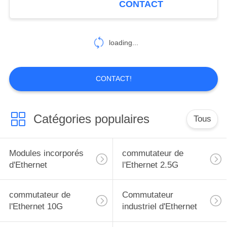
CONTACT
7
Convertisseur de
loading...
porte série
CONTACT!
Catégories populaires
Tous
8
Dispositif d'Ethernet
Modules incorporés
commutateur de
d'Ethernet
l'Ethernet 2.5G
commutateur de
Commutateur
l'Ethernet 10G
industriel d'Ethernet