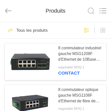
-
2026
Mestech
Technology.
Produits
All
Rights
Reserved.
MAISON
6
Tous les produits
Modules incorporés
PRODUITS
d'Ethernet
8 commutateur industriel
gauche MSG1208F
AU
d'Ethernet de 10BaseT
SUJET
3W IP40
negotiable MOQ:1
DE
CONTACT
10
NOUS
commutateur de
8 commutateur optique
gauche MSG1108F
VISITE
l'Ethernet 2.5G
d'Ethernet de fibre de
D'USINE
3W IP40 100Base-TX
negotiable MOQ:1