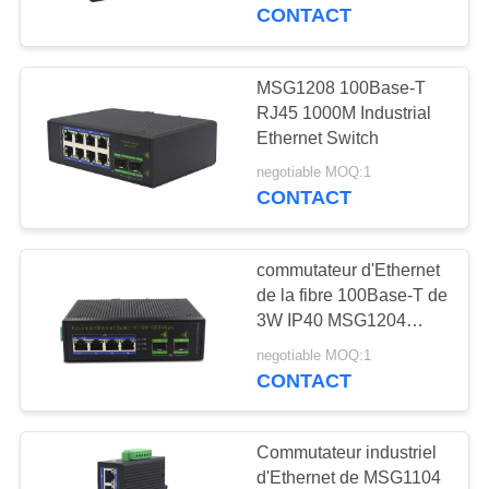
CONTACT
CONTRÔLE
DE
MSG1208 100Base-T
6
QUALITÉ
RJ45 1000M Industrial
commutateur de
Ethernet Switch
l'Ethernet 10G
negotiable MOQ:1
CONTACTEZ-
CONTACT
NOUS
commutateur d'Ethernet
NOUVELLES
de la fibre 100Base-T de
3W IP40 MSG1204
50
1000M
PLAN
negotiable MOQ:1
Commutateur
CONTACT
DU
industriel d'Ethernet
SITE
Commutateur industriel
d'Ethernet de MSG1104